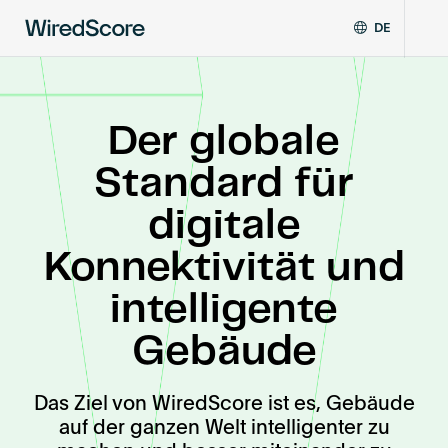
DE
Our
EN
Zertifizierungen
story
FR
In
Angebot anfordern
ZH
Der globale
2013,
Partner
WiredScore
Gespräch vereinbaren
Standard für
was
founded
Ressourcen
digitale
in
New
Konnektivität und
York
Über uns
by
intelligente
WiredScore zertifzierte Gebäude finden
leaders
in
Gebäude
real
Kontakt
estate,
technology
Das Ziel von WiredScore ist es, Gebäude
and
auf der ganzen Welt intelligenter zu
telecommunications,