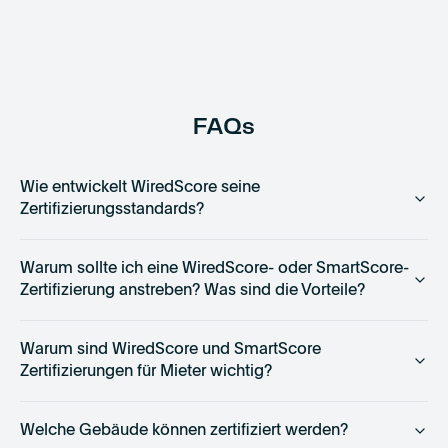
technological
advances
and
creating
jobs.
Following
FAQs
success
in
the
Wie entwickelt WiredScore seine
US,
Zertifizierungsstandards?
WiredScore
launched
Warum sollte ich eine WiredScore- oder SmartScore-
in
Zertifizierung anstreben? Was sind die Vorteile?
the
UK
in
Warum sind WiredScore und SmartScore
2015…
Zertifizierungen für Mieter wichtig?
Welche Gebäude können zertifiziert werden?