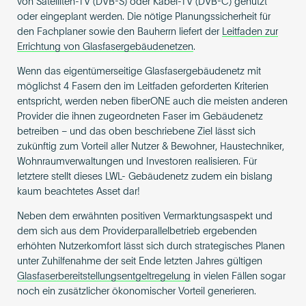
von Satelliten-TV (DVB-S) oder Kabel-TV (DVB-C) genutzt
oder eingeplant werden. Die nötige Planungssicherheit für
den Fachplaner sowie den Bauherrn liefert der
Leitfaden zur
Errichtung von Glasfasergebäudenetzen
.
Wenn das eigentümerseitige Glasfasergebäudenetz mit
möglichst 4 Fasern den im Leitfaden geforderten Kriterien
entspricht, werden neben fiberONE auch die meisten anderen
Provider die ihnen zugeordneten Faser im Gebäudenetz
betreiben – und das oben beschriebene Ziel lässt sich
zukünftig zum Vorteil aller Nutzer & Bewohner, Haustechniker,
Wohnraumverwaltungen und Investoren realisieren. Für
letztere stellt dieses LWL- Gebäudenetz zudem ein bislang
kaum beachtetes Asset dar!
Neben dem erwähnten positiven Vermarktungsaspekt und
dem sich aus dem Providerparallelbetrieb ergebenden
erhöhten Nutzerkomfort lässt sich durch strategisches Planen
unter Zuhilfenahme der seit Ende letzten Jahres gültigen
Glasfaserbereitstellungsentgeltregelung
in vielen Fällen sogar
noch ein zusätzlicher ökonomischer Vorteil generieren.