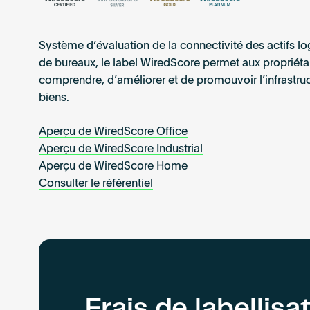
do
Square
for
feet
you
Système d’évaluation de la connectivité des actifs log
and
Square
de bureaux, le label WiredScore permet aux propriéta
your
meters
buildings.
comprendre, d’améliorer et de promouvoir l’infrastru
10
Explore
biens.
-
certifications
4,000,000
Aperçu de WiredScore Office
sq
Aperçu de WiredScore Industrial
ft
Got
Aperçu de WiredScore Home
a
Consulter le référentiel
project
in
Clear filters
mind?
Speak
to
us
today
about
Frais de labellisa
getting