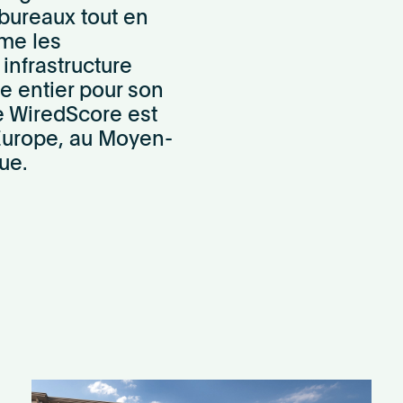
 bureaux tout en
me les
 infrastructure
e entier pour son
se WiredScore est
Europe, au Moyen-
ue.