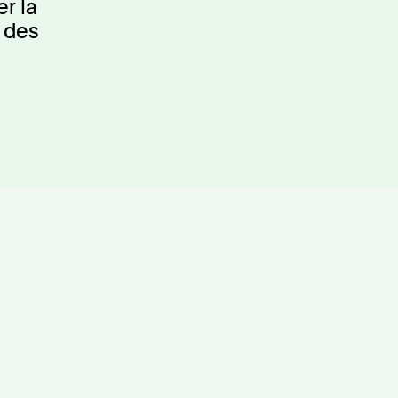
r la
s des
es
Études de cas
ités
Vidéos
labellisé