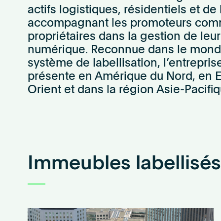
actifs logistiques, résidentiels et de
who
accompagnant les promoteurs com
were
driving
propriétaires dans la gestion de leur
technological
numérique. Reconnue dans
le mond
advances
système de labellisation, l’entrepri
and
présente en Amérique du Nord, en 
creating
Orient et dans la région Asie-Pacifiq
jobs.
Following
success
in
the
US,
Immeubles labellisés
WiredScore
launched
in
the
UK