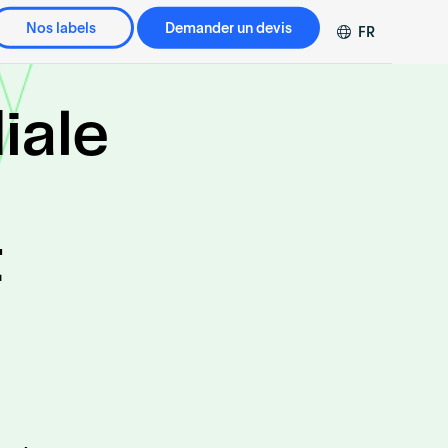
Nos labels
Demander un devis
FR
EN
 WiredScore
Label SmartScore
DE
iale
ZH
WiredScore: Office
Label SmartScore: Office
 WiredScore: Home
t
ssionnel·les
Solutions Accréditées
dité·es
Devenez un fournisseur de
z un·e Professionnel·le
Solutions Accréditées
ité·e
 un·e Professionnel·le
ité·e