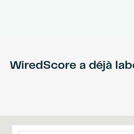
WiredScore a déjà la
Filters
XRL