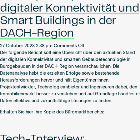
European
Become an AP
digitaler Konnektivität und
industrial
real
Smart Buildings in der
estate
DACH-Region
on
27 October 2023 2:38 pm
Comments Off
Zahlen,
Der folgende Bericht soll eine Übersicht über den aktuellen Stand
Daten,
der digitalen Konnektivität und smarten Gebäudetechnologie in
Fakten
Bürogebäuden in der DACH-Region veranschaulichen. Die
zu
Datenanalyse hebt die erzielten Erfolge sowie bestehende
digitaler
Herausforderungen hervor und hilft Eigentümer:innen,
Konnektivität
Projektentwickler, Technologieanbieter und Ingenieuren dabei, den
und
Immobilienmarkt besser zu verstehen und auf Grundlage handfester
Smart
Daten effektive und zukunftsfähige Lösungen zu finden.
Buildings
Erhalten Sie hier Ihre Kopie des Büromarktberichts:
in
der
DACH-
Region
Tech-Interview: