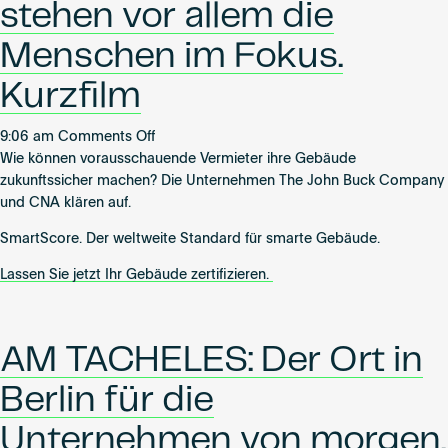
stehen vor allem die
Company
film.
Menschen im Fokus.
Kurzfilm
on
9:06 am
Comments Off
Bei
Wie können vorausschauende Vermieter ihre Gebäude
smarten
zukunftssicher machen? Die Unternehmen The John Buck Company
Gebäuden
und CNA klären auf.
stehen
SmartScore. Der weltweite Standard für smarte Gebäude.
vor
allem
Lassen Sie jetzt Ihr Gebäude zertifizieren.
die
Menschen
im
AM TACHELES: Der Ort in
Fokus.
Kurzfilm
Berlin für die
Unternehmen von morgen.