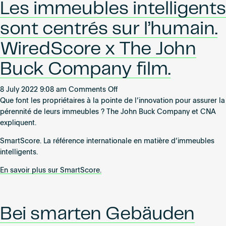
Les immeubles intelligents
sont centrés sur l’humain.
WiredScore x The John
Buck Company film.
on
8 July 2022 9:08 am
Comments Off
Les
Que font les propriétaires à la pointe de l’innovation pour assurer la
immeubles
pérennité de leurs immeubles ? The John Buck Company et CNA
intelligents
expliquent.
sont
SmartScore. La référence internationale en matière d’immeubles
centrés
intelligents.
sur
l’humain.
En savoir plus sur SmartScore.
WiredScore
x
The
Bei smarten Gebäuden
John
Buck