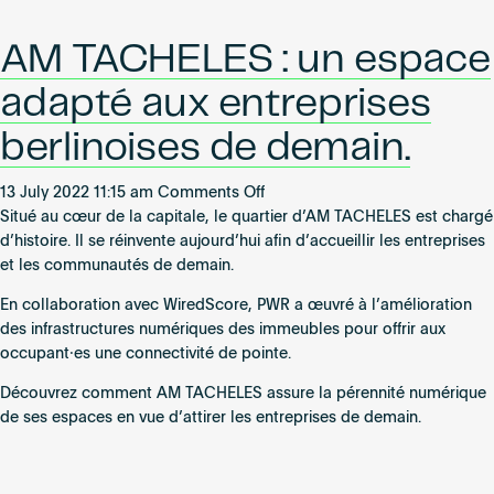
von
CA
AM TACHELES : un espace
Immo
adapté aux entreprises
berlinoises de demain.
on
13 July 2022 11:15 am
Comments Off
AM
Situé au cœur de la capitale, le quartier d’AM TACHELES est chargé
TACHELES
d’histoire. Il se réinvente aujourd’hui afin d’accueillir les entreprises
:
et les communautés de demain.
un
En collaboration avec WiredScore, PWR a œuvré à l’amélioration
espace
des infrastructures numériques des immeubles pour offrir aux
adapté
occupant⸱es une connectivité de pointe.
aux
entreprises
Découvrez comment AM TACHELES assure la pérennité numérique
berlinoises
de ses espaces en vue d’attirer les entreprises de demain.
de
demain.