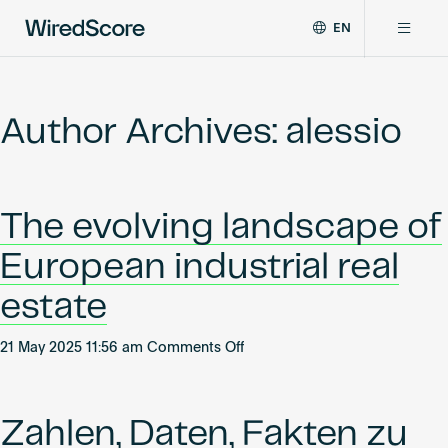
EN
WiredScore
DE
Why WiredScore
is
FR
the
Author Archives: alessio
ZH
global
Certifications
standard
for
digital
Network
The evolving landscape of
connectivity
and
European industrial real
smart
Resources
technology
estate
in
buildings.
About
on
21 May 2025 11:56 am
Comments Off
The
evolving
landscape
Zahlen, Daten, Fakten zu
Certify a building
of