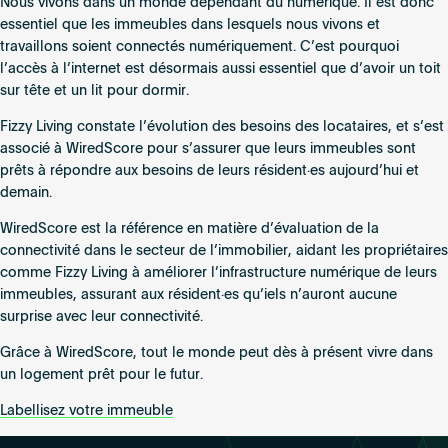
Un
Nous vivons dans un monde dépendant du numérique. Il est donc
Chicago
logement
essentiel que les immeubles dans lesquels nous vivons et
prêt
travaillons soient connectés numériquement. C’est pourquoi
pour
l’accès à l’internet est désormais aussi essentiel que d’avoir un toit
le
sur tête et un lit pour dormir.
futur
Fizzy Living constate l’évolution des besoins des locataires, et s’est
associé à WiredScore pour s’assurer que leurs immeubles sont
prêts à répondre aux besoins de leurs résident·es aujourd’hui et
demain.
WiredScore est la référence en matière d’évaluation de la
connectivité dans le secteur de l’immobilier, aidant les propriétaires
comme Fizzy Living à améliorer l’infrastructure numérique de leurs
immeubles, assurant aux résident·es qu’iels n’auront aucune
surprise avec leur connectivité.
Grâce à WiredScore, tout le monde peut dès à présent vivre dans
un logement prêt pour le futur.
Labellisez votre immeuble