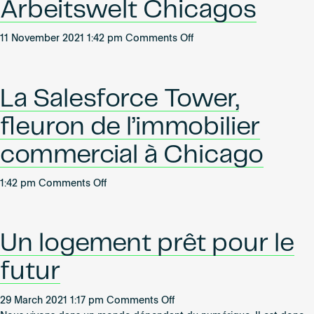
Arbeitswelt Chicagos
on
11 November 2021 1:42 pm
Comments Off
Der
Salesforce
Tower
La Salesforce Tower,
:
Ein
fleuron de l’immobilier
Flaggschiff
der
commercial à Chicago
modernen
Arbeitswelt
on
1:42 pm
Comments Off
Chicagos
La
Salesforce
Tower,
Un logement prêt pour le
fleuron
de
futur
l’immobilier
commercial
on
29 March 2021 1:17 pm
Comments Off
à