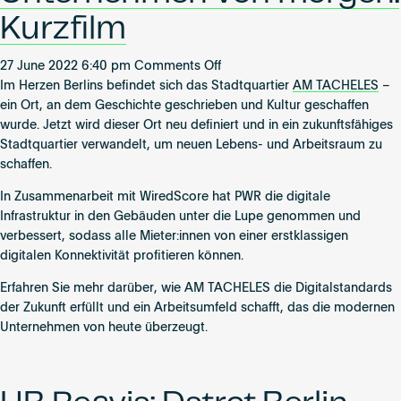
Kurzfilm
on
27 June 2022 6:40 pm
Comments Off
AM
Im Herzen Berlins befindet sich das Stadtquartier
AM TACHELES
–
TACHELES:
ein Ort, an dem Geschichte geschrieben und Kultur geschaffen
Der
wurde. Jetzt wird dieser Ort neu definiert und in ein zukunftsfähiges
Ort
Stadtquartier verwandelt, um neuen Lebens- und Arbeitsraum zu
in
schaffen.
Berlin
In Zusammenarbeit mit WiredScore hat PWR die digitale
für
Infrastruktur in den Gebäuden unter die Lupe genommen und
die
verbessert, sodass alle Mieter:innen von einer erstklassigen
Unternehmen
digitalen Konnektivität profitieren können.
von
morgen.
Erfahren Sie mehr darüber, wie AM TACHELES die Digitalstandards
Kurzfilm
der Zukunft erfüllt und ein Arbeitsumfeld schafft, das die modernen
Unternehmen von heute überzeugt.