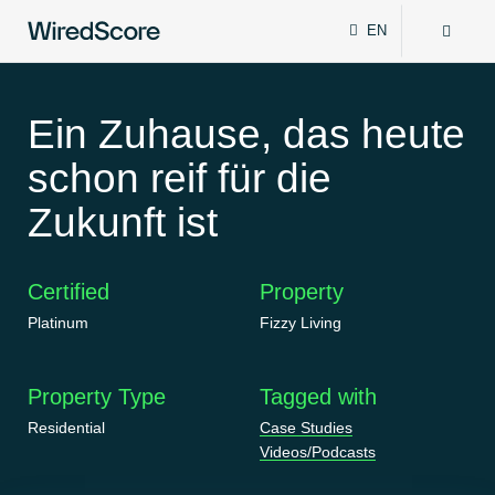
EN
WiredScore
DE
Why WiredScore
FR
is
ZH
Ein Zuhause, das heute
the
global
schon reif für die
Certifications
standard
for
Zukunft ist
digital
Network
connectivity
and
Certified
Property
smart
Resources
technology
Platinum
Fizzy Living
in
buildings.
About
Property Type
Tagged with
Residential
Case Studies
Videos/Podcasts
Certify a building