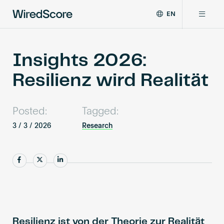
EN
WiredScore
DE
Why WiredScore
is
FR
the
Insights 2026:
ZH
global
Certifications
Resilienz wird Realität
standard
for
digital
Network
connectivity
Posted:
Tagged:
and
3 / 3 / 2026
Research
smart
Resources
technology
in
Share
Share
Share
buildings.
About
Certify a building
Resilienz ist von der Theorie zur Realität