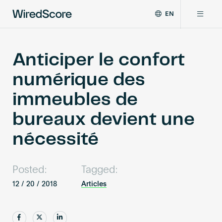
EN
WiredScore
DE
Why WiredScore
is
FR
the
Anticiper le confort
ZH
global
Certifications
numérique des
standard
for
immeubles de
digital
Network
connectivity
bureaux devient une
and
smart
nécessité
Resources
technology
in
buildings.
About
Posted:
Tagged:
12 / 20 / 2018
Articles
Certify a building
Share
Share
Share